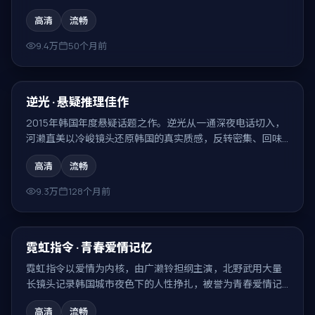
性，结局耐人寻味。
高清
流畅
9.4万
50个月前
99:55
热门
逆光 · 悬疑推理佳作
2015年韩国年度悬疑话题之作。逆光从一通深夜电话切入，
河濑直美以冷峻镜头还原韩国的真实质感，反转密集、回味
无穷。
高清
流畅
9.3万
128个月前
99:23
热门
霓虹指令 · 青春爱情记忆
霓虹指令以爱情为内核，由广濑铃担纲主演，北野武用大量
长镜头记录韩国城市夜色下的人性挣扎，被誉为青春爱情记
忆。
高清
流畅