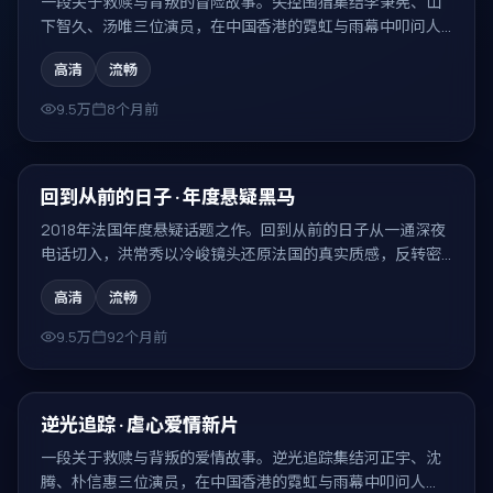
一段关于救赎与背叛的冒险故事。失控围猎集结李秉宪、山
下智久、汤唯三位演员，在中国香港的霓虹与雨幕中叩问人
性，结局耐人寻味。
高清
流畅
9.5万
8个月前
99:40
热门
回到从前的日子 · 年度悬疑黑马
2018年法国年度悬疑话题之作。回到从前的日子从一通深夜
电话切入，洪常秀以冷峻镜头还原法国的真实质感，反转密
集、回味无穷。
高清
流畅
9.5万
92个月前
99:32
热门
逆光追踪 · 虐心爱情新片
一段关于救赎与背叛的爱情故事。逆光追踪集结河正宇、沈
腾、朴信惠三位演员，在中国香港的霓虹与雨幕中叩问人