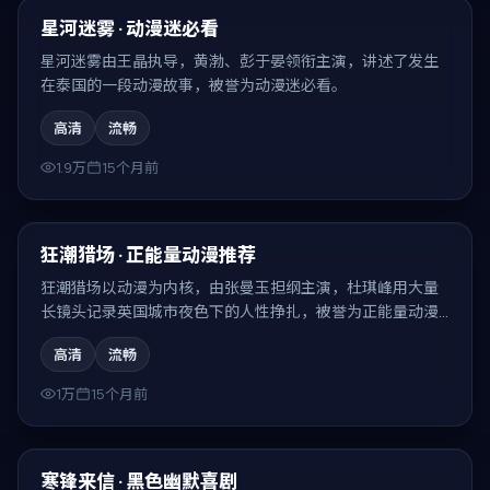
最新
星河迷雾 · 动漫迷必看
星河迷雾由王晶执导，黄渤、彭于晏领衔主演，讲述了发生
在泰国的一段动漫故事，被誉为动漫迷必看。
高清
流畅
1.9万
15个月前
99:14
最新
狂潮猎场 · 正能量动漫推荐
狂潮猎场以动漫为内核，由张曼玉担纲主演，杜琪峰用大量
长镜头记录英国城市夜色下的人性挣扎，被誉为正能量动漫
推荐。
高清
流畅
1万
15个月前
88:21
最新
寒锋来信 · 黑色幽默喜剧