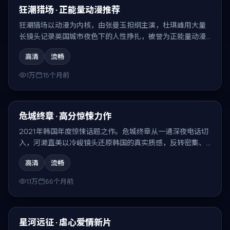
精选
狂潮猎场 · 正能量动漫推荐
狂潮猎场以动漫为内核，由张曼玉担纲主演，杜琪峰用大量
长镜头记录英国城市夜色下的人性挣扎，被誉为正能量动漫
推荐。
高清
流畅
1万
15个月前
99:32
精选
危城终章 · 高分惊悚力作
2021年韩国年度惊悚话题之作。危城终章从一通深夜电话切
入，河濑直美以冷峻镜头还原韩国的真实质感，反转密集、
回味无穷。
高清
流畅
1.1万
66个月前
99:48
精选
星河远征 · 虐心爱情新片