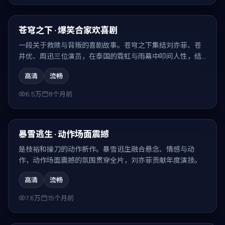
99:10
最新
苍穹之下 · 爆笑合家欢喜剧
一段关于救赎与背叛的喜剧故事。苍穹之下集结刘亦菲、苍
井优、周迅三位演员，在泰国的霓虹与雨幕中叩问人性，结
局耐人寻味。
高清
流畅
6.5万
8个月前
99:43
最新
暴雪逃生 · 动作场面震撼
是枝裕和操刀的动作新作。暴雪逃生融合悬念、情感与动
作，动作场面震撼的氛围贯穿全片，刘亦菲贡献年度演技。
高清
流畅
7.6万
15个月前
99:36