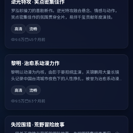
热门
逆光特攻 · 笑点密集佳作
罗泓轸操刀的喜剧新作。逆光特攻融合悬念、情感与动作，
笑点密集佳作的氛围贯穿全片，易烊千玺贡献年度演技。
高清
流畅
9.6万
45个月前
91:42
热门
黎明 · 治愈系动漫力作
黎明以动漫为内核，由彭于晏担纲主演，关锦鹏用大量长镜
头记录中国台湾城市夜色下的人性挣扎，被誉为治愈系动漫
力作。
高清
流畅
9.5万
63个月前
99:42
热门
失控围猎 · 荒野冒险故事