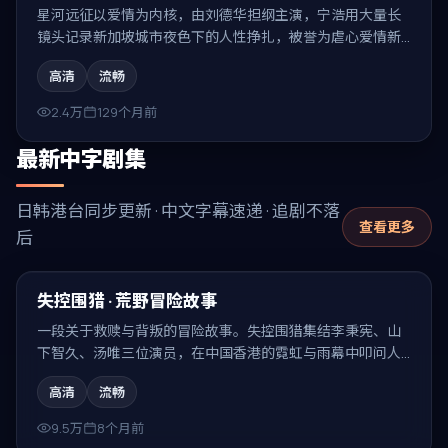
星河远征以爱情为内核，由刘德华担纲主演，宁浩用大量长
镜头记录新加坡城市夜色下的人性挣扎，被誉为虐心爱情新
片。
高清
流畅
2.4万
129个月前
最新中字剧集
日韩港台同步更新 · 中文字幕速递 · 追剧不落
查看更多
后
99:42
最新
失控围猎 · 荒野冒险故事
一段关于救赎与背叛的冒险故事。失控围猎集结李秉宪、山
下智久、汤唯三位演员，在中国香港的霓虹与雨幕中叩问人
性，结局耐人寻味。
高清
流畅
9.5万
8个月前