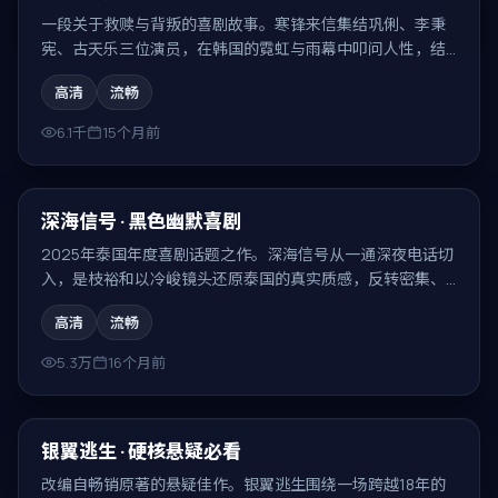
一段关于救赎与背叛的喜剧故事。寒锋来信集结巩俐、李秉
宪、古天乐三位演员，在韩国的霓虹与雨幕中叩问人性，结
局耐人寻味。
高清
流畅
6.1千
15个月前
99:48
最新
深海信号 · 黑色幽默喜剧
2025年泰国年度喜剧话题之作。深海信号从一通深夜电话切
入，是枝裕和以冷峻镜头还原泰国的真实质感，反转密集、
回味无穷。
高清
流畅
5.3万
16个月前
99:54
最新
银翼逃生 · 硬核悬疑必看
改编自畅销原著的悬疑佳作。银翼逃生围绕一场跨越18年的