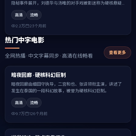
隐秘事件展开，刘德华与汤唯的对手戏被影迷称为硬核悬疑
必看的代表场面。
高清
流畅
2.2万
23个月前
热门中字电影
查看更多
全网热播 · 中文字幕同步 · 高清在线畅看
89:24
热门
暗夜回廊 · 硬核科幻巨制
暗夜回廊由细田守执导，二宫和也、张译领衔主演，讲述了
发生在泰国的一段科幻故事，被誉为硬核科幻巨制。
高清
流畅
9.7万
126个月前
99:06